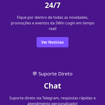
24/7
Fique por dentro de todas as novidades,
promoções e eventos da 5Win Login em tempo
real!
Ver Notícias
💬 Suporte Direto
Chat
Suporte direto via Telegram, respostas rápidas e
atendimento personalizado!