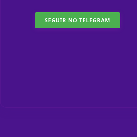
SEGUIR NO TELEGRAM