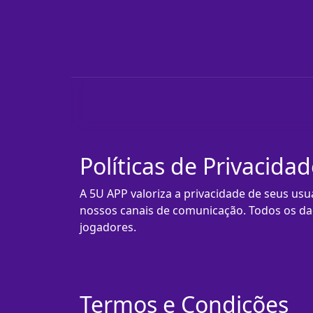
Políticas de Privacida
A 5U APP valoriza a privacidade de seus us
nossos canais de comunicação. Todos os dad
jogadores.
Termos e Condições