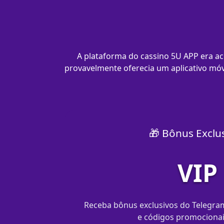
A plataforma do cassino 5U APP era ac
provavelmente oferecia um aplicativo móve
🎁 Bônus Exclu
VIP
Receba bônus exclusivos do Telegra
e códigos promocionai