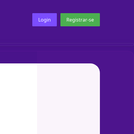
Login
Registrar-se