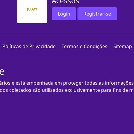
Acessos
Login
Registrar-se
Políticas de Privacidade
Termos e Condições
Sitemap
de
uários e está empenhada em proteger todas as informações
os coletados são utilizados exclusivamente para fins de m