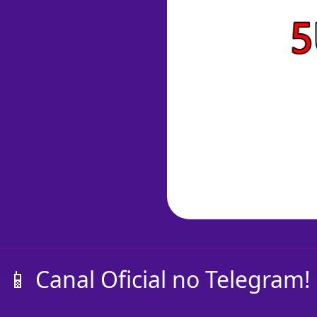
📱 Canal Oficial no Telegram!