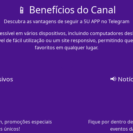
📱 Benefícios do Canal
Descubra as vantagens de seguir a 5U APP no Telegram
essível em vários dispositivos, incluindo computadores des
l de fácil utilização ou um site responsivo, permitindo q
favoritos em qualquer lugar.
sivos
📢 Notí
m, promoções especiais
Fique por dentro d
s únicos!
eventos d