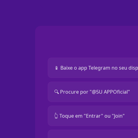
📱 Baixe o app Telegram no seu disp
🔍 Procure por "@5U APPOficial"
👆 Toque em "Entrar" ou "Join"