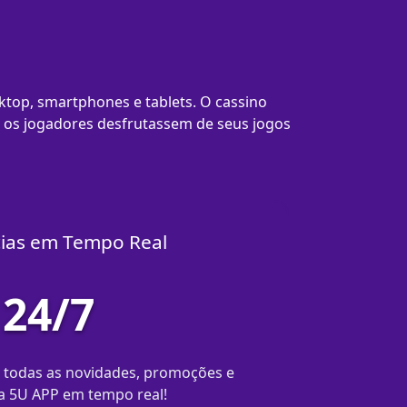
ktop, smartphones e tablets. O cassino
ue os jogadores desfrutassem de seus jogos
cias em Tempo Real
24/7
e todas as novidades, promoções e
a 5U APP em tempo real!