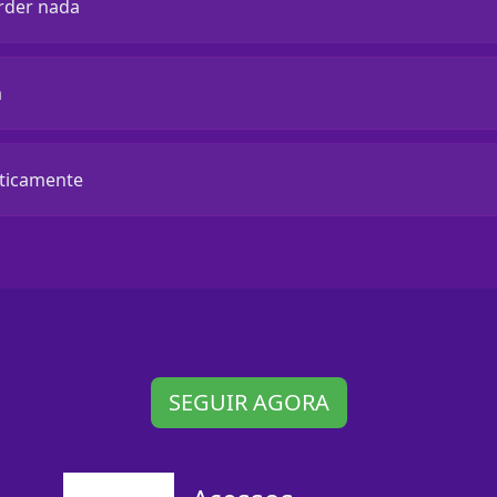
erder nada
a
aticamente
SEGUIR AGORA