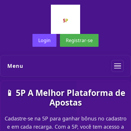
Login
Registrar-se
Menu
📱 5P A Melhor Plataforma de
Apostas
Cadastre-se na 5P para ganhar bônus no cadastro
e em cada recarga. Com a 5P, você tem acesso a