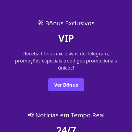
🎁 Bônus Exclusivos
VIP
Receba bônus exclusivos do Telegram,
promoções especiais e códigos promocionais
únicos!
Ver Bônus
📢 Notícias em Tempo Real
24/7