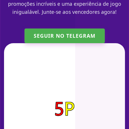
promoções incríveis e uma experiência de jogo
inigualável. Junte-se aos vencedores agora!
SEGUIR NO TELEGRAM