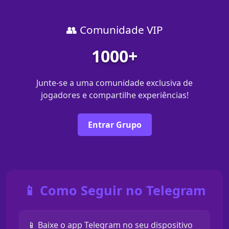
👥 Comunidade VIP
1000+
Junte-se a uma comunidade exclusiva de
jogadores e compartilhe experiências!
Entrar Grupo
📱 Como Seguir no Telegram
📱 Baixe o app Telegram no seu dispositivo