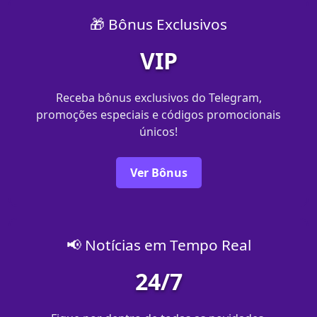
🎁 Bônus Exclusivos
VIP
Receba bônus exclusivos do Telegram,
promoções especiais e códigos promocionais
únicos!
Ver Bônus
📢 Notícias em Tempo Real
24/7