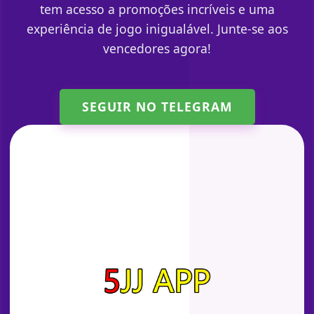
tem acesso a promoções incríveis e uma
experiência de jogo inigualável. Junte-se aos
vencedores agora!
SEGUIR NO TELEGRAM