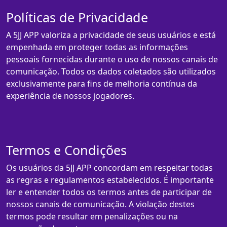
Políticas de Privacidade
A 5JJ APP valoriza a privacidade de seus usuários e está
empenhada em proteger todas as informações
pessoais fornecidas durante o uso de nossos canais de
comunicação. Todos os dados coletados são utilizados
exclusivamente para fins de melhoria contínua da
experiência de nossos jogadores.
Termos e Condições
Os usuários da 5JJ APP concordam em respeitar todas
as regras e regulamentos estabelecidos. É importante
ler e entender todos os termos antes de participar de
nossos canais de comunicação. A violação destes
termos pode resultar em penalizações ou na