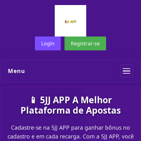
Login
Registrar-se
Menu
📱 5JJ APP A Melhor
Plataforma de Apostas
Cadastre-se na 5JJ APP para ganhar bônus no
cadastro e em cada recarga. Com a 5JJ APP, você