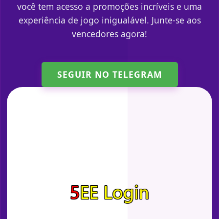
você tem acesso a promoções incríveis e uma
experiência de jogo inigualável. Junte-se aos
vencedores agora!
SEGUIR NO TELEGRAM