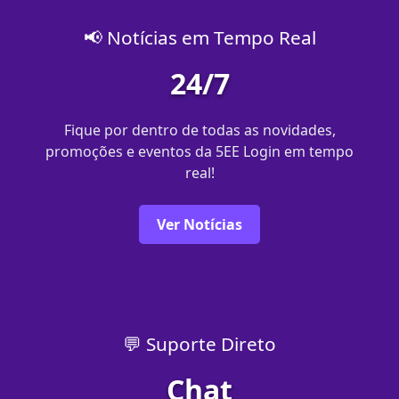
📢 Notícias em Tempo Real
24/7
Fique por dentro de todas as novidades,
promoções e eventos da 5EE Login em tempo
real!
Ver Notícias
💬 Suporte Direto
Chat