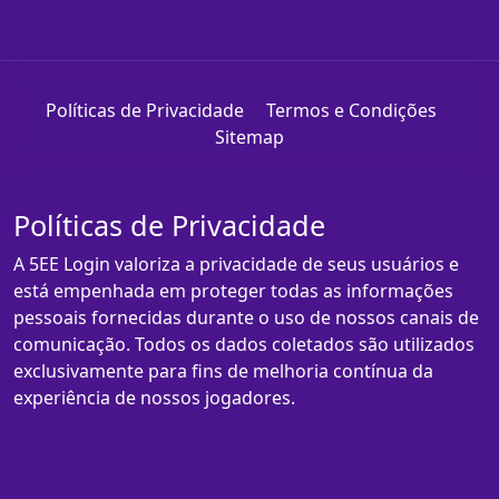
Políticas de Privacidade
Termos e Condições
Sitemap
Políticas de Privacidade
A 5EE Login valoriza a privacidade de seus usuários e
está empenhada em proteger todas as informações
pessoais fornecidas durante o uso de nossos canais de
comunicação. Todos os dados coletados são utilizados
exclusivamente para fins de melhoria contínua da
experiência de nossos jogadores.