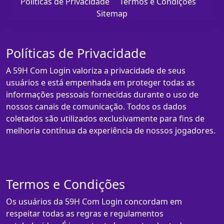
Políticas de Privacidade
Termos e Condições
Sitemap
Políticas de Privacidade
A 59H Com Login valoriza a privacidade de seus
usuários e está empenhada em proteger todas as
informações pessoais fornecidas durante o uso de
nossos canais de comunicação. Todos os dados
coletados são utilizados exclusivamente para fins de
melhoria contínua da experiência de nossos jogadores.
Termos e Condições
Os usuários da 59H Com Login concordam em
respeitar todas as regras e regulamentos