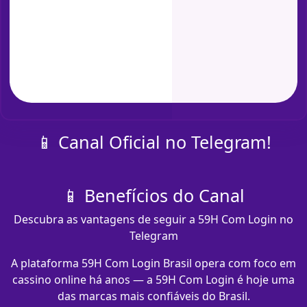
📱 Canal Oficial no Telegram!
📱 Benefícios do Canal
Descubra as vantagens de seguir a 59H Com Login no
Telegram
A plataforma 59H Com Login Brasil opera com foco em
cassino online há anos — a 59H Com Login é hoje uma
das marcas mais confiáveis do Brasil.