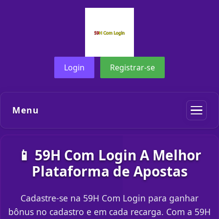
Login
Registrar-se
Menu
📱 59H Com Login A Melhor
Plataforma de Apostas
Cadastre-se na 59H Com Login para ganhar
bônus no cadastro e em cada recarga. Com a 59H