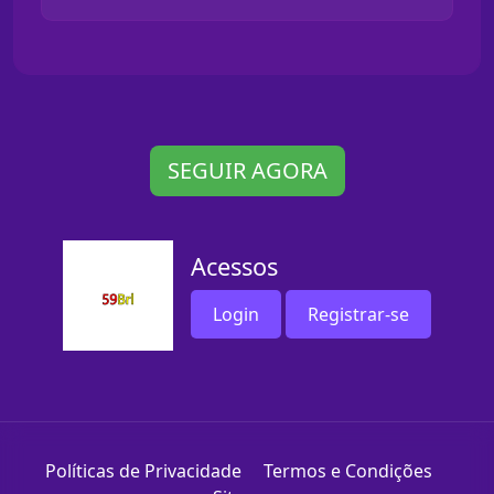
SEGUIR AGORA
Acessos
Login
Registrar-se
Políticas de Privacidade
Termos e Condições