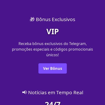
🎁 Bônus Exclusivos
VIP
Receba bônus exclusivos do Telegram,
promoções especiais e códigos promocionais
únicos!
Ver Bônus
📢 Notícias em Tempo Real
24/7