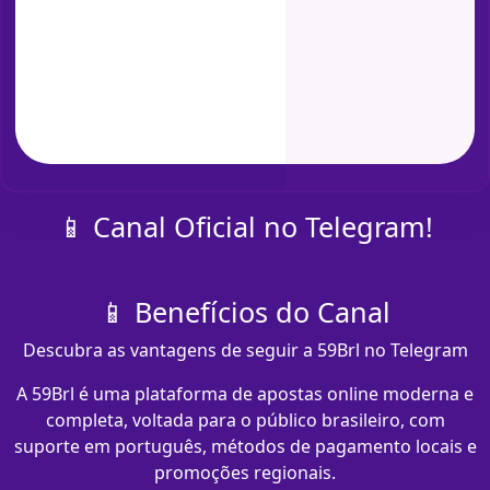
📱 Canal Oficial no Telegram!
📱 Benefícios do Canal
Descubra as vantagens de seguir a 59Brl no Telegram
A 59Brl é uma plataforma de apostas online moderna e
completa, voltada para o público brasileiro, com
suporte em português, métodos de pagamento locais e
promoções regionais.