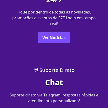
Fique por dentro de todas as novidades,
promoções e eventos da 57E Login em tempo
real!
Ver Notícias
💬 Suporte Direto
Chat
Suporte direto via Telegram, respostas rápidas e
atendimento personalizado!