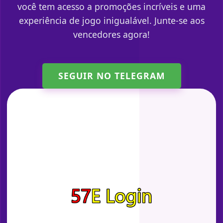
você tem acesso a promoções incríveis e uma
experiência de jogo inigualável. Junte-se aos
vencedores agora!
SEGUIR NO TELEGRAM