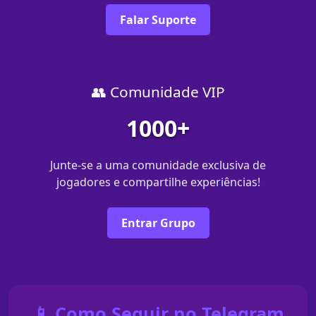
Falar Suporte
👥 Comunidade VIP
1000+
Junte-se a uma comunidade exclusiva de
jogadores e compartilhe experiências!
Entrar Grupo
📱 Como Seguir no Telegram