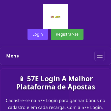
Login
Registrar-se
Menu
📱 57E Login A Melhor
Plataforma de Apostas
Cadastre-se na 57E Login para ganhar bônus no
cadastro e em cada recarga. Com a 57E Login,