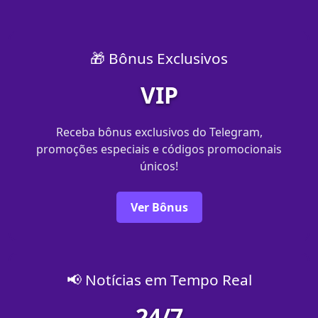
🎁 Bônus Exclusivos
VIP
Receba bônus exclusivos do Telegram,
promoções especiais e códigos promocionais
únicos!
Ver Bônus
📢 Notícias em Tempo Real
24/7