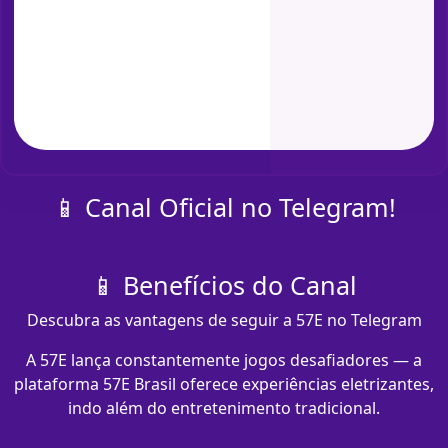
📱 Canal Oficial no Telegram!
📱 Benefícios do Canal
Descubra as vantagens de seguir a 57E no Telegram
A 57E lança constantemente jogos desafiadores — a
plataforma 57E Brasil oferece experiências eletrizantes,
indo além do entretenimento tradicional.