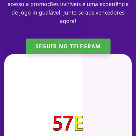
acesso a promoções incríveis e uma experiência
de jogo inigualável. Junte-se aos vencedores
agora!
SEGUIR NO TELEGRAM