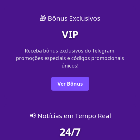
🎁 Bônus Exclusivos
VIP
Receba bônus exclusivos do Telegram,
promoções especiais e códigos promocionais
únicos!
Ver Bônus
📢 Notícias em Tempo Real
24/7