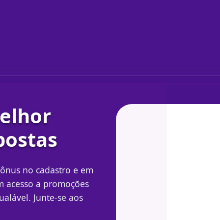
elhor
postas
bônus no cadastro e em
em acesso a promoções
ualável. Junte-se aos