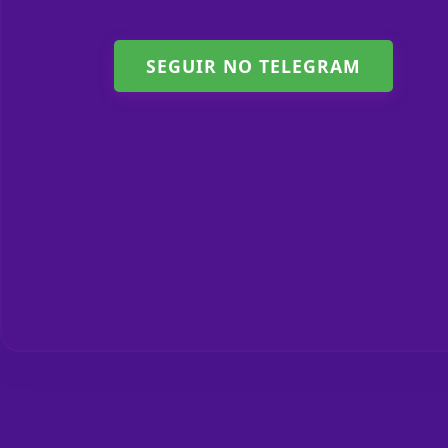
SEGUIR NO TELEGRAM