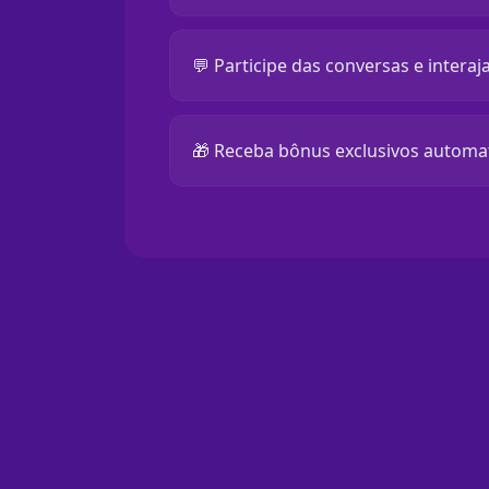
💬 Participe das conversas e interaj
🎁 Receba bônus exclusivos autom