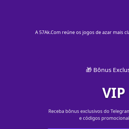
A 57Ak.Com reúne os jogos de azar mais clá
🎁 Bônus Exclu
VIP
Receba bônus exclusivos do Telegra
e códigos promocionai