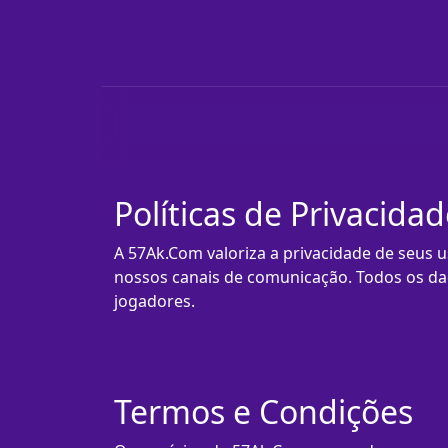
Políticas de Privacida
A 57Ak.Com valoriza a privacidade de seus
nossos canais de comunicação. Todos os dad
jogadores.
Termos e Condições