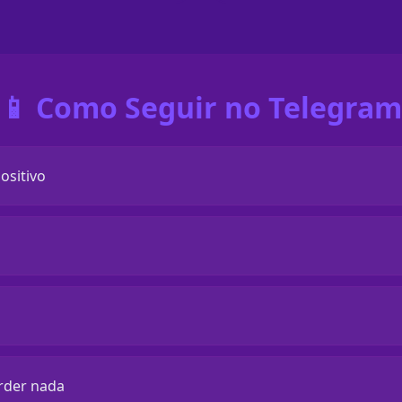
📱 Como Seguir no Telegram
ositivo
erder nada