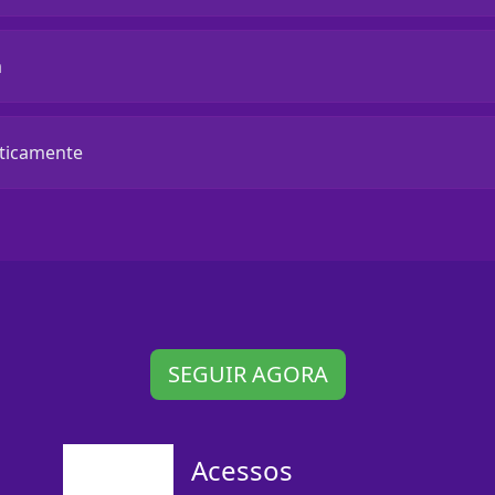
a
aticamente
SEGUIR AGORA
Acessos