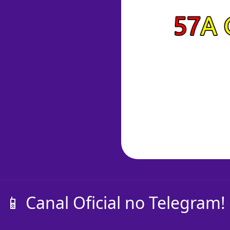
📱 Canal Oficial no Telegram!