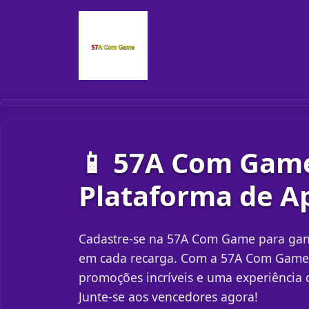
📱 57A Com Gam
Plataforma de A
Cadastre-se na 57A Com Game para gan
em cada recarga. Com a 57A Com Game,
promoções incríveis e uma experiência d
Junte-se aos vencedores agora!