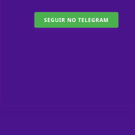
SEGUIR NO TELEGRAM