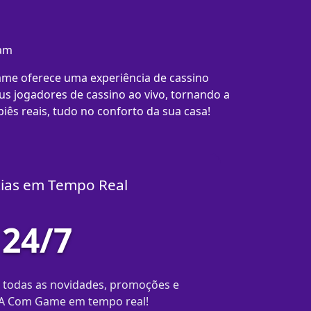
ram
Game oferece uma experiência de cassino
s jogadores de cassino ao vivo, tornando a
ês reais, tudo no conforto da sua casa!
cias em Tempo Real
24/7
e todas as novidades, promoções e
7A Com Game em tempo real!