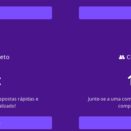
reto
👥 
t
espostas rápidas e
Junte-se a uma com
lizado!
compa
e