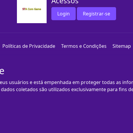
Acessos
Login
Registrar-se
Políticas de Privacidade
Termos e Condições
Sitemap
de
seus usuários e está empenhada em proteger todas as info
dados coletados são utilizados exclusivamente para fins d