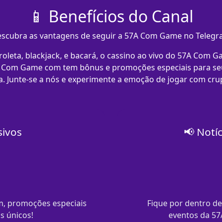
📱 Benefícios do Canal
scubra as vantagens de seguir a 57A Com Game no Teleg
leta, blackjack, e bacará, o cassino ao vivo do 57A Com 
A Com Game com​ tem bônus e promoções especiais para seu
 Junte-se a nós e experimente a emoção de jogar com crupi
sivos
📢 Notí
m, promoções especiais
Fique por dentro d
s únicos!
eventos da 5