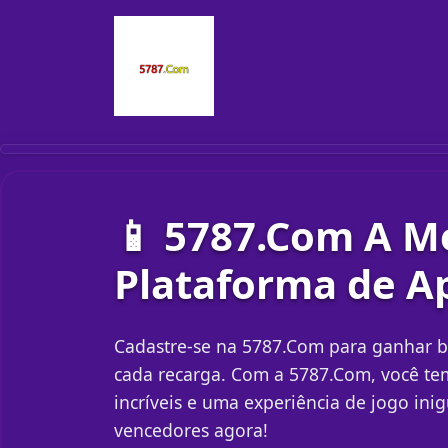
📱 5787.Com A M
Plataforma de A
Cadastre-se na 5787.Com para ganhar 
cada recarga. Com a 5787.Com, você t
incríveis e uma experiência de jogo inig
vencedores agora!