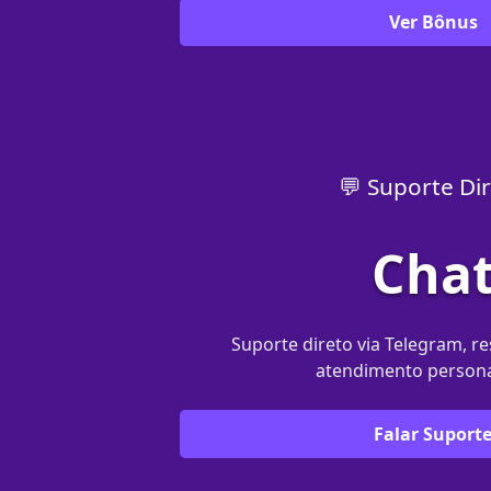
Ver Bônus
💬 Suporte Di
Cha
Suporte direto via Telegram, r
atendimento persona
Falar Suport