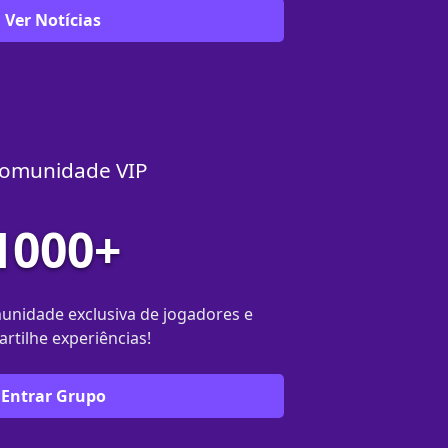
Ver Notícias
Comunidade VIP
1000+
unidade exclusiva de jogadores e
rtilhe experiências!
Entrar Grupo