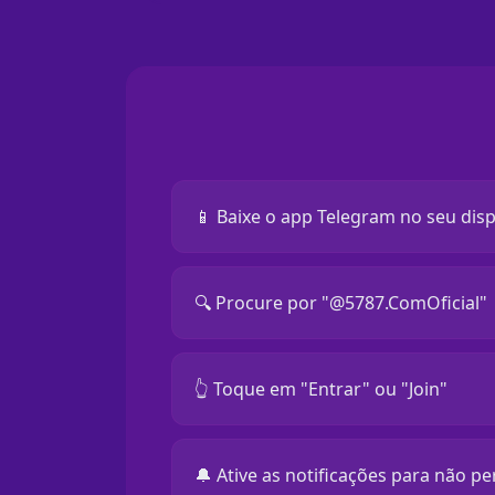
📱 Baixe o app Telegram no seu disp
🔍 Procure por "@5787.ComOficial"
👆 Toque em "Entrar" ou "Join"
🔔 Ative as notificações para não p