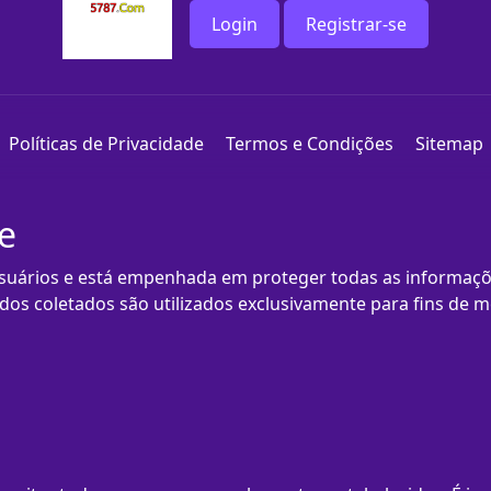
Login
Registrar-se
Políticas de Privacidade
Termos e Condições
Sitemap
de
usuários e está empenhada em proteger todas as informaçõ
os coletados são utilizados exclusivamente para fins de m