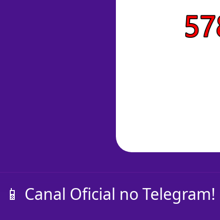
📱 Canal Oficial no Telegram!