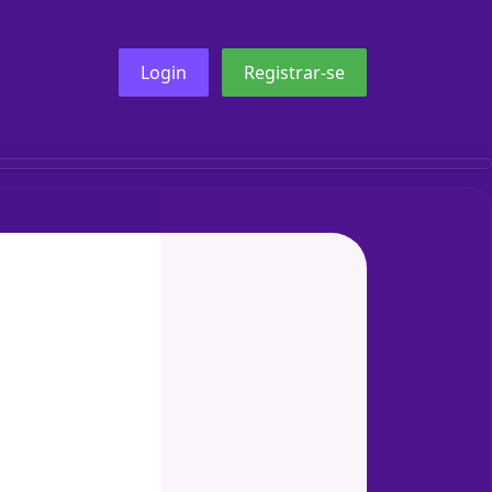
Login
Registrar-se