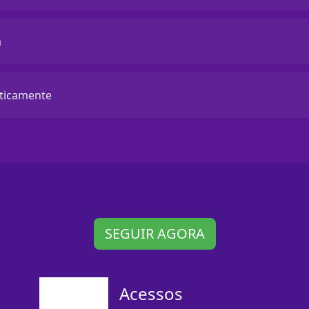
a
aticamente
SEGUIR AGORA
Acessos