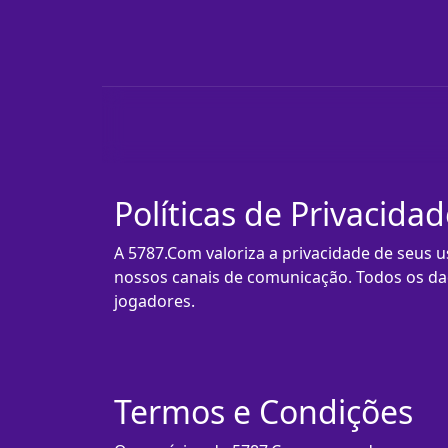
Políticas de Privacida
A 5787.Com valoriza a privacidade de seus 
nossos canais de comunicação. Todos os dad
jogadores.
Termos e Condições