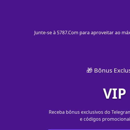
Junte-se à 5787.Com para aproveitar ao máx
🎁 Bônus Exclu
VIP
Receba bônus exclusivos do Telegra
e códigos promocionai