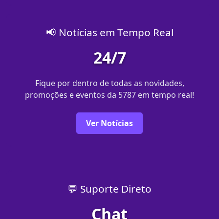
📢 Notícias em Tempo Real
24/7
Fique por dentro de todas as novidades,
promoções e eventos da 5787 em tempo real!
Ver Notícias
💬 Suporte Direto
Chat