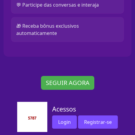
💬 Participe das conversas e interaja
🎁 Receba bônus exclusivos
automaticamente
SEGUIR AGORA
Acessos
Login
Registrar-se