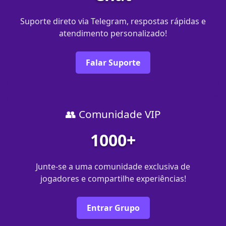
Suporte direto via Telegram, respostas rápidas e
atendimento personalizado!
Falar Suporte
👥 Comunidade VIP
1000+
Junte-se a uma comunidade exclusiva de
jogadores e compartilhe experiências!
Entrar Grupo