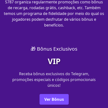
5787 organiza regularmente promoções como bônus
de recarga, rodadas grátis, cashback, etc. Também
temos um programa de fidelidade por meio do qual os
jogadores podem desfrutar de vários bônus e
benefícios.
🎁 Bônus Exclusivos
VIP
Receba bônus exclusivos do Telegram,
promoções especiais e códigos promocionais
únicos!
Ver Bônus