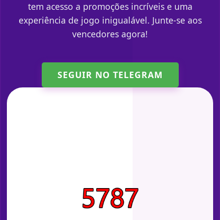
tem acesso a promoções incríveis e uma
experiência de jogo inigualável. Junte-se aos
vencedores agora!
SEGUIR NO TELEGRAM