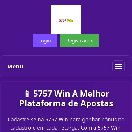
Login
Registrar-se
Menu
📱 5757 Win A Melhor
Plataforma de Apostas
Cadastre-se na 5757 Win para ganhar bônus no
cadastro e em cada recarga. Com a 5757 Win,