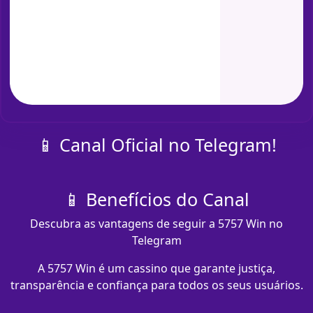
📱 Canal Oficial no Telegram!
📱 Benefícios do Canal
Descubra as vantagens de seguir a 5757 Win no
Telegram
A 5757 Win é um cassino que garante justiça,
transparência e confiança para todos os seus usuários.