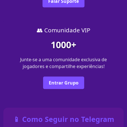
Falar Suporte
👥 Comunidade VIP
1000+
Junte-se a uma comunidade exclusiva de
jogadores e compartilhe experiências!
Entrar Grupo
📱 Como Seguir no Telegram