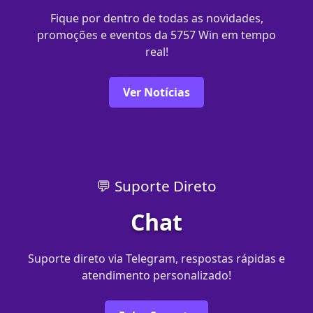
Fique por dentro de todas as novidades,
promoções e eventos da 5757 Win em tempo
real!
Ver Notícias
💬 Suporte Direto
Chat
Suporte direto via Telegram, respostas rápidas e
atendimento personalizado!