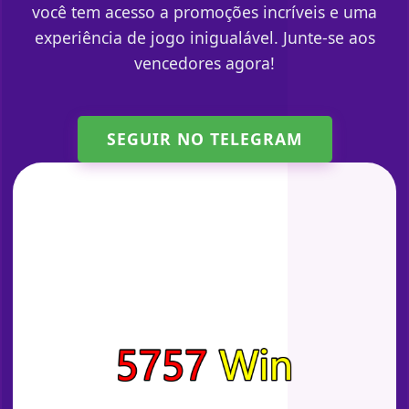
você tem acesso a promoções incríveis e uma
experiência de jogo inigualável. Junte-se aos
vencedores agora!
SEGUIR NO TELEGRAM