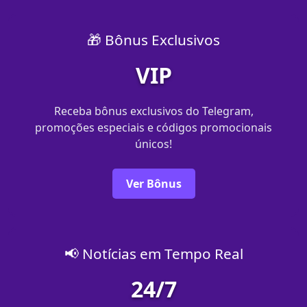
🎁 Bônus Exclusivos
VIP
Receba bônus exclusivos do Telegram,
promoções especiais e códigos promocionais
únicos!
Ver Bônus
📢 Notícias em Tempo Real
24/7