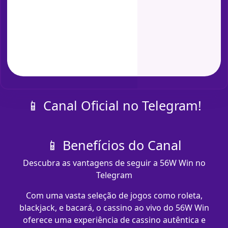
📱 Canal Oficial no Telegram!
📱 Benefícios do Canal
Descubra as vantagens de seguir a 56W Win no
Telegram
Com uma vasta seleção de jogos como roleta,
blackjack, e bacará, o cassino ao vivo do 56W Win
oferece uma experiência de cassino autêntica e