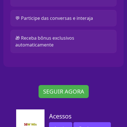
💬 Participe das conversas e interaja
🎁 Receba bônus exclusivos
automaticamente
SEGUIR AGORA
Acessos