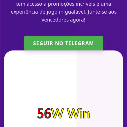
tem acesso a promoções incríveis e uma
experiência de jogo inigualável. Junte-se aos
vencedores agora!
SEGUIR NO TELEGRAM