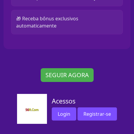
🎁 Receba bônus exclusivos
automaticamente
SEGUIR AGORA
Acessos
Login
Registrar-se