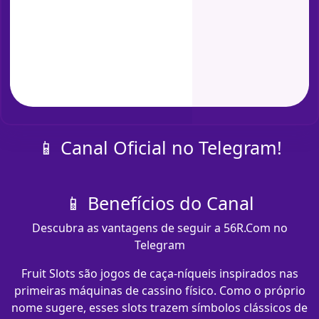
📱 Canal Oficial no Telegram!
📱 Benefícios do Canal
Descubra as vantagens de seguir a 56R.Com no
Telegram
Fruit Slots são jogos de caça-níqueis inspirados nas
primeiras máquinas de cassino físico. Como o próprio
nome sugere, esses slots trazem símbolos clássicos de