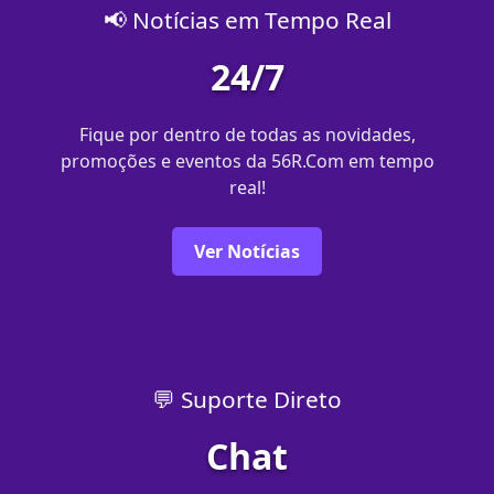
📢 Notícias em Tempo Real
24/7
Fique por dentro de todas as novidades,
promoções e eventos da 56R.Com em tempo
real!
Ver Notícias
💬 Suporte Direto
Chat