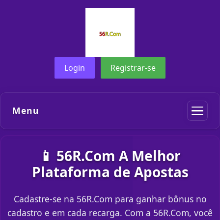
Login
Registrar-se
Menu
📱 56R.Com A Melhor
Plataforma de Apostas
Cadastre-se na 56R.Com para ganhar bônus no
cadastro e em cada recarga. Com a 56R.Com, você