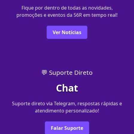
Fique por dentro de todas as novidades,
promoções e eventos da 56R em tempo real!
Ver Notícias
💬 Suporte Direto
Chat
Suporte direto via Telegram, respostas rápidas e
atendimento personalizado!
Falar Suporte