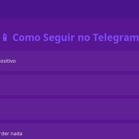
📱 Como Seguir no Telegram
ositivo
erder nada