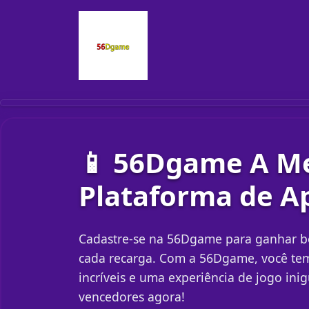
📱 56Dgame A M
Plataforma de A
Cadastre-se na 56Dgame para ganhar b
cada recarga. Com a 56Dgame, você te
incríveis e uma experiência de jogo inig
vencedores agora!