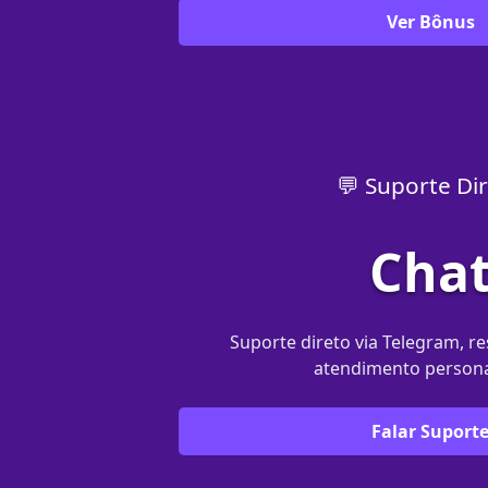
Ver Bônus
💬 Suporte Di
Cha
Suporte direto via Telegram, r
atendimento persona
Falar Suport