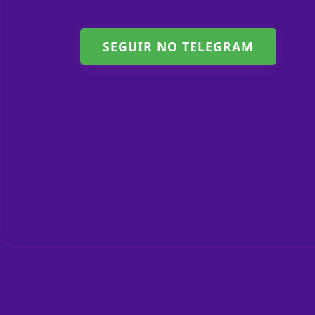
SEGUIR NO TELEGRAM