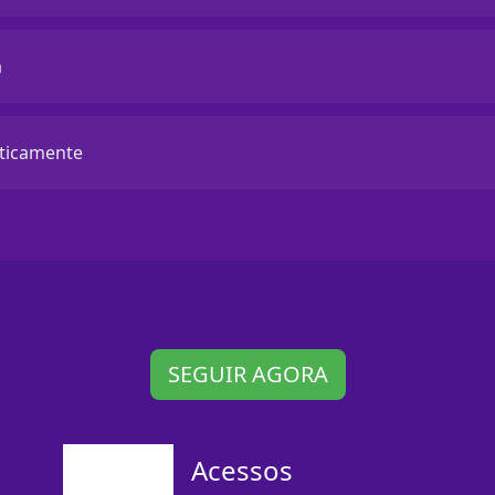
a
aticamente
SEGUIR AGORA
Acessos