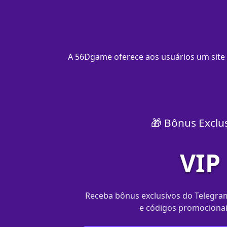
A 56Dgame oferece aos usuários um site o
🎁 Bônus Exclu
VIP
Receba bônus exclusivos do Telegra
e códigos promocionai