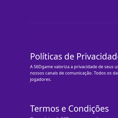
Políticas de Privacida
A 56Dgame valoriza a privacidade de seus 
nossos canais de comunicação. Todos os dad
jogadores.
Termos e Condições