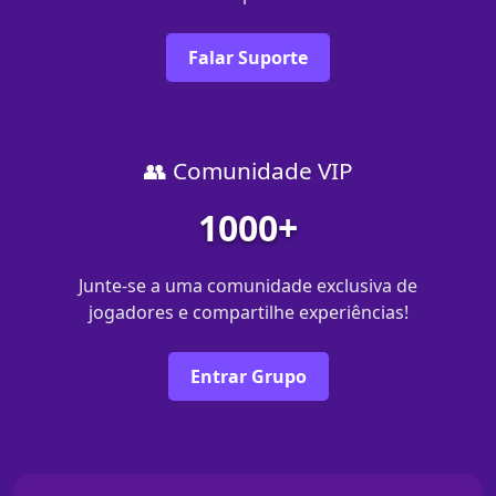
Falar Suporte
👥 Comunidade VIP
1000+
Junte-se a uma comunidade exclusiva de
jogadores e compartilhe experiências!
Entrar Grupo