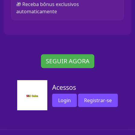
🎁 Receba bônus exclusivos
automaticamente
SEGUIR AGORA
Acessos
Login
Registrar-se