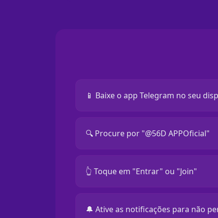
📱 Baixe o app Telegram no seu disp
🔍 Procure por "@56D APPOficial"
👆 Toque em "Entrar" ou "Join"
🔔 Ative as notificações para não p