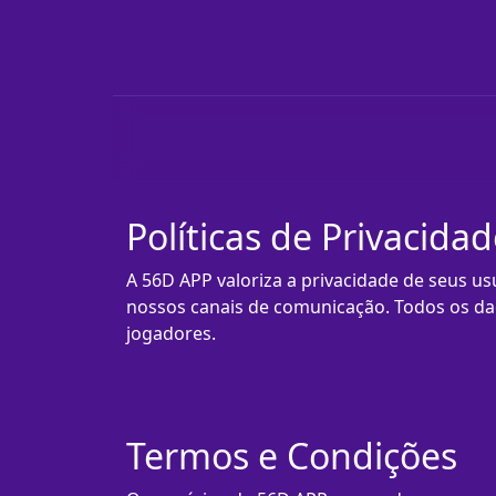
Políticas de Privacida
A 56D APP valoriza a privacidade de seus u
nossos canais de comunicação. Todos os dad
jogadores.
Termos e Condições