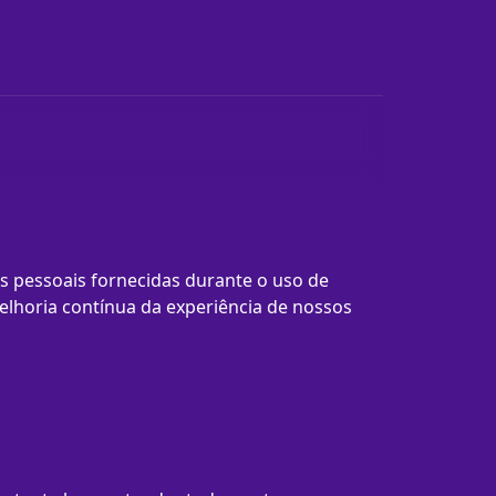
s pessoais fornecidas durante o uso de
elhoria contínua da experiência de nossos