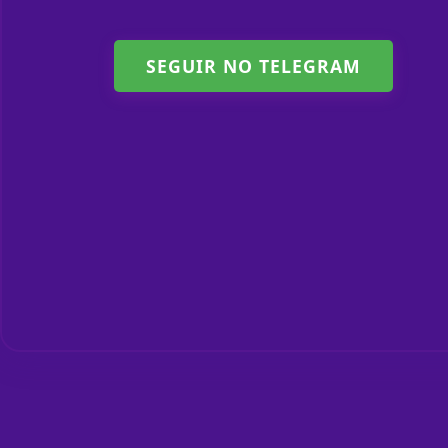
SEGUIR NO TELEGRAM