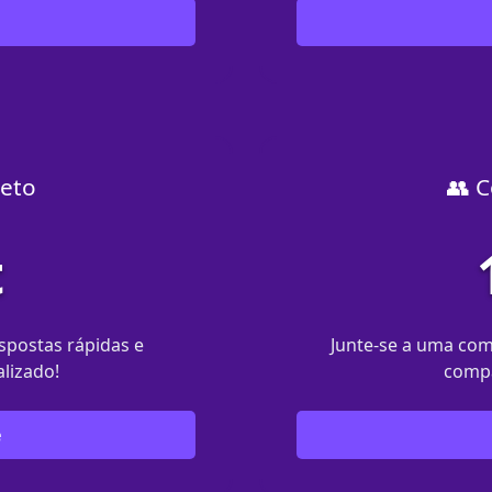
reto
👥 
t
espostas rápidas e
Junte-se a uma com
lizado!
compa
e