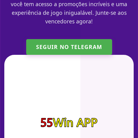
você tem acesso a promoções incríveis e uma
experiência de jogo inigualável. Junte-se aos
vencedores agora!
SEGUIR NO TELEGRAM