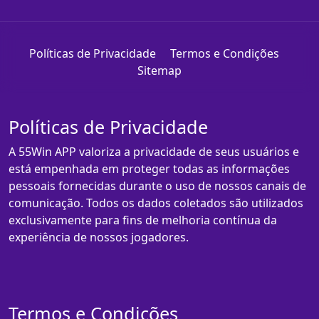
Políticas de Privacidade
Termos e Condições
Sitemap
Políticas de Privacidade
A 55Win APP valoriza a privacidade de seus usuários e
está empenhada em proteger todas as informações
pessoais fornecidas durante o uso de nossos canais de
comunicação. Todos os dados coletados são utilizados
exclusivamente para fins de melhoria contínua da
experiência de nossos jogadores.
Termos e Condições