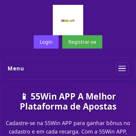
Login
Registrar-se
Menu
📱 55Win APP A Melhor
Plataforma de Apostas
Cadastre-se na 55Win APP para ganhar bônus no
cadastro e em cada recarga. Com a 55Win APP,