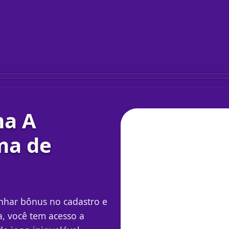
ma A
ma de
nhar bônus no cadastro e
, você tem acesso a