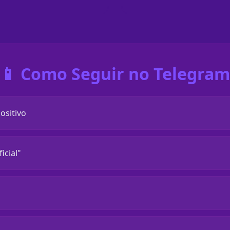
📱 Como Seguir no Telegram
ositivo
icial"