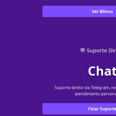
Ver Bônus
💬 Suporte Di
Cha
Suporte direto via Telegram, r
atendimento persona
Falar Suport