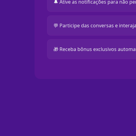
🔔 Ative as notificações para não p
💬 Participe das conversas e interaj
🎁 Receba bônus exclusivos autom