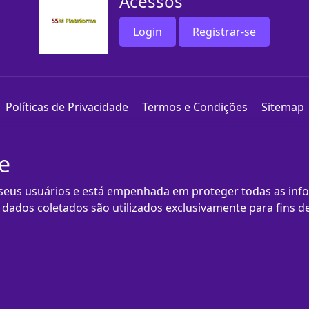
Acessos
Login
Registrar-se
Políticas de Privacidade
Termos e Condições
Sitemap
de
e seus usuários e está empenhada em proteger todas as inf
dados coletados são utilizados exclusivamente para fins d