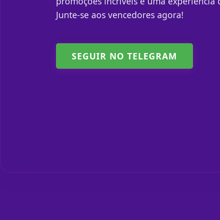
promoções incríveis e uma experiência d
Junte-se aos vencedores agora!
SEGUIR NO TELEGRAM