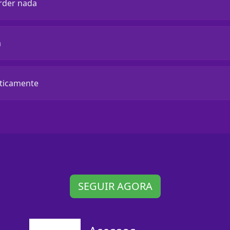
erder nada
a
aticamente
SEGUIR AGORA