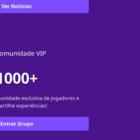
Ver Notícias
Comunidade VIP
1000+
unidade exclusiva de jogadores e
rtilhe experiências!
Entrar Grupo