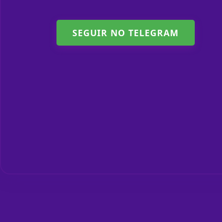
SEGUIR NO TELEGRAM