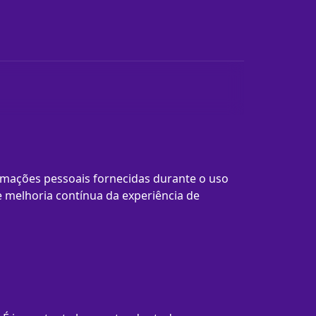
rmações pessoais fornecidas durante o uso
e melhoria contínua da experiência de