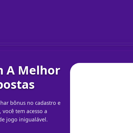
n A Melhor
postas
har bônus no cadastro e
 você tem acesso a
e jogo inigualável.