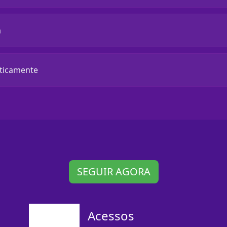
a
aticamente
SEGUIR AGORA
Acessos