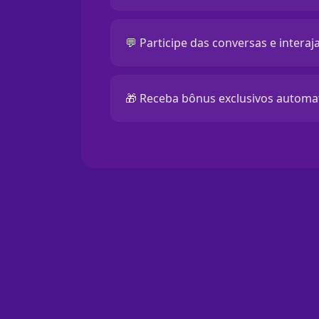
💬 Participe das conversas e interaj
🎁 Receba bônus exclusivos autom