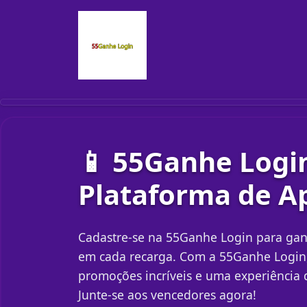
📱 55Ganhe Logi
Plataforma de A
Cadastre-se na 55Ganhe Login para gan
em cada recarga. Com a 55Ganhe Login,
promoções incríveis e uma experiência d
Junte-se aos vencedores agora!