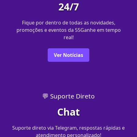
24/7
Fique por dentro de todas as novidades,
promoções e eventos da 55Ganhe em tempo
real!
Ver Notícias
💬 Suporte Direto
Chat
Suporte direto via Telegram, respostas rápidas e
atendimento personalizado!