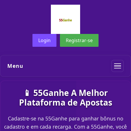
Login
Registrar-se
Menu
📱 55Ganhe A Melhor
Plataforma de Apostas
Cadastre-se na 55Ganhe para ganhar bônus no
cadastro e em cada recarga. Com a 55Ganhe, você