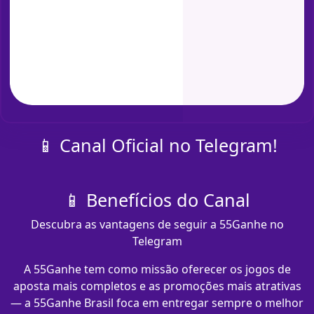
📱 Canal Oficial no Telegram!
📱 Benefícios do Canal
Descubra as vantagens de seguir a 55Ganhe no
Telegram
A 55Ganhe tem como missão oferecer os jogos de
aposta mais completos e as promoções mais atrativas
— a 55Ganhe Brasil foca em entregar sempre o melhor