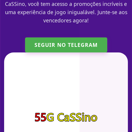
CaSSino, você tem acesso a promoções incríveis e
uma experiência de jogo inigualável. Junte-se aos
vencedores agora!
SEGUIR NO TELEGRAM