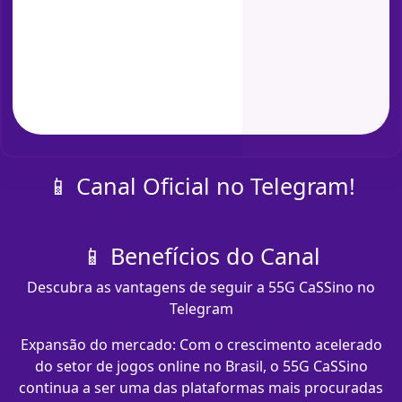
📱 Canal Oficial no Telegram!
📱 Benefícios do Canal
Descubra as vantagens de seguir a 55G CaSSino no
Telegram
Expansão do mercado: Com o crescimento acelerado
do setor de jogos online no Brasil, o 55G CaSSino
continua a ser uma das plataformas mais procuradas