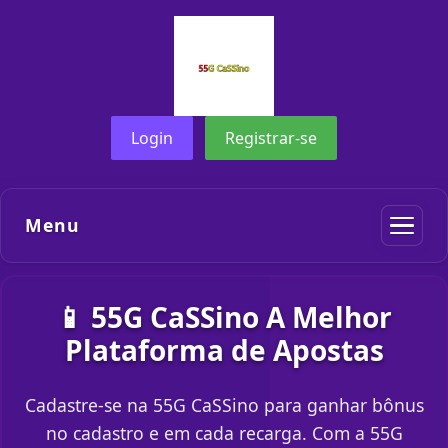
Login
Registrar-se
Menu
📱 55G CaSSino A Melhor
Plataforma de Apostas
Cadastre-se na 55G CaSSino para ganhar bônus
no cadastro e em cada recarga. Com a 55G