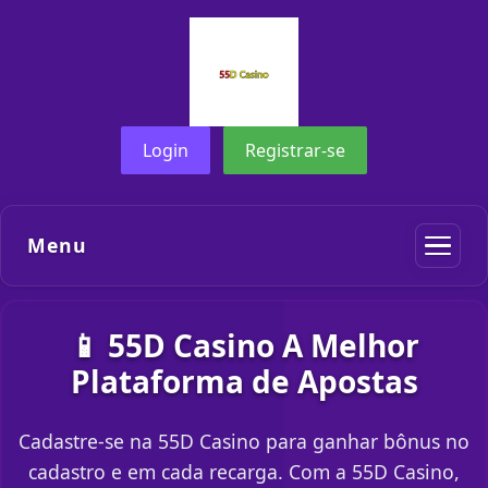
Login
Registrar-se
Menu
📱 55D Casino A Melhor
Plataforma de Apostas
Cadastre-se na 55D Casino para ganhar bônus no
cadastro e em cada recarga. Com a 55D Casino,