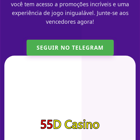
você tem acesso a promoções incríveis e uma
experiência de jogo inigualável. Junte-se aos
vencedores agora!
SEGUIR NO TELEGRAM