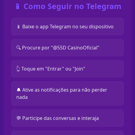
📱 Como Seguir no Telegram
📱 Baixe o app Telegram no seu dispositivo
🔍 Procure por "@55D CasinoOficial"
👆 Toque em "Entrar" ou "Join"
🔔 Ative as notificações para não perder
nada
💬 Participe das conversas e interaja