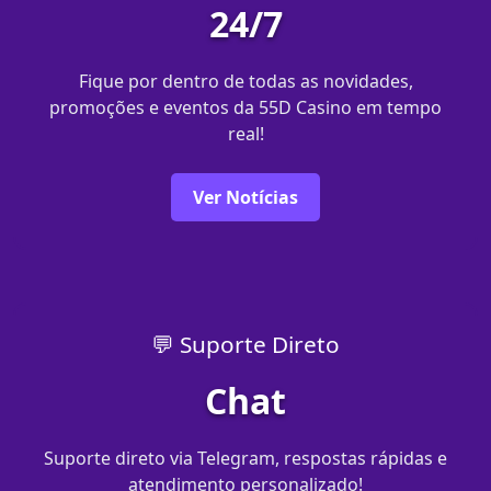
24/7
Fique por dentro de todas as novidades,
promoções e eventos da 55D Casino em tempo
real!
Ver Notícias
💬 Suporte Direto
Chat
Suporte direto via Telegram, respostas rápidas e
atendimento personalizado!