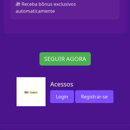
🎁 Receba bônus exclusivos
automaticamente
SEGUIR AGORA
Acessos
Login
Registrar-se