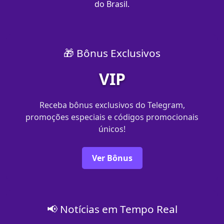
do Brasil.
🎁 Bônus Exclusivos
VIP
Receba bônus exclusivos do Telegram,
promoções especiais e códigos promocionais
únicos!
Ver Bônus
📢 Notícias em Tempo Real