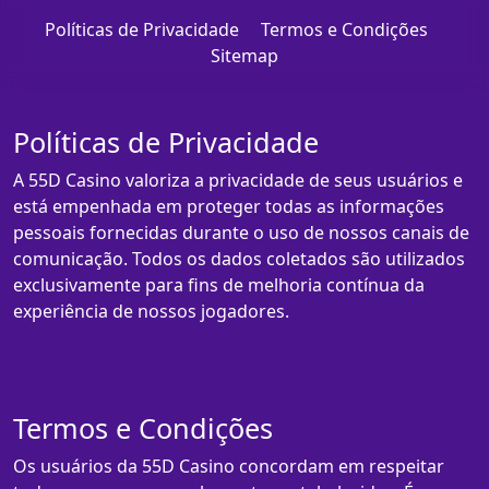
Políticas de Privacidade
Termos e Condições
Sitemap
Políticas de Privacidade
A 55D Casino valoriza a privacidade de seus usuários e
está empenhada em proteger todas as informações
pessoais fornecidas durante o uso de nossos canais de
comunicação. Todos os dados coletados são utilizados
exclusivamente para fins de melhoria contínua da
experiência de nossos jogadores.
Termos e Condições
Os usuários da 55D Casino concordam em respeitar