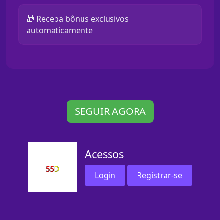
🎁 Receba bônus exclusivos
automaticamente
SEGUIR AGORA
Acessos
Login
Registrar-se