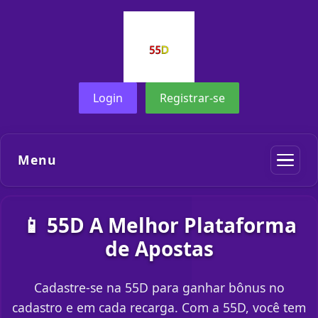
Login
Registrar-se
Menu
📱 55D A Melhor Plataforma
de Apostas
Cadastre-se na 55D para ganhar bônus no
cadastro e em cada recarga. Com a 55D, você tem