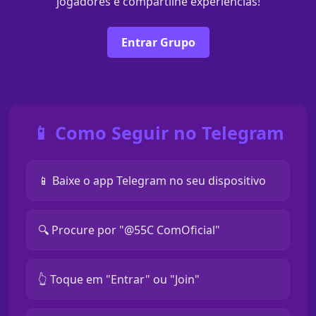
jogadores e compartilhe experiências!
Entrar Grupo
📱 Como Seguir no Telegram
📱 Baixe o app Telegram no seu dispositivo
🔍 Procure por "@55C ComOficial"
👆 Toque em "Entrar" ou "Join"