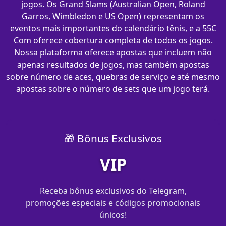
jogos. Os Grand Slams (Australian Open, Roland
Garros, Wimbledon e US Open) representam os
eventos mais importantes do calendário tênis, e a 55C
Com oferece cobertura completa de todos os jogos.
Nossa plataforma oferece apostas que incluem não
apenas resultados de jogos, mas também apostas
sobre número de aces, quebras de serviço e até mesmo
apostas sobre o número de sets que um jogo terá.
🎁 Bônus Exclusivos
VIP
Receba bônus exclusivos do Telegram,
promoções especiais e códigos promocionais
únicos!