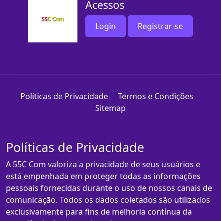
Acessos
Login
Registrar-se
Políticas de Privacidade
Termos e Condições
Sitemap
Políticas de Privacidade
A 55C Com valoriza a privacidade de seus usuários e
está empenhada em proteger todas as informações
pessoais fornecidas durante o uso de nossos canais de
comunicação. Todos os dados coletados são utilizados
exclusivamente para fins de melhoria contínua da