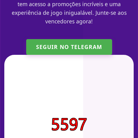
tem acesso a promoções incríveis e uma
experiência de jogo inigualável. Junte-se aos
vencedores agora!
SEGUIR NO TELEGRAM