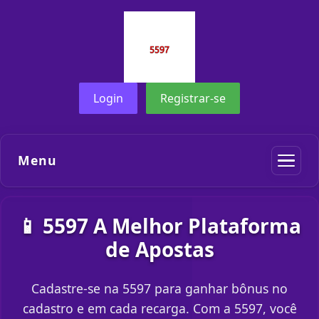
Login
Registrar-se
Menu
📱 5597 A Melhor Plataforma
de Apostas
Cadastre-se na 5597 para ganhar bônus no
cadastro e em cada recarga. Com a 5597, você