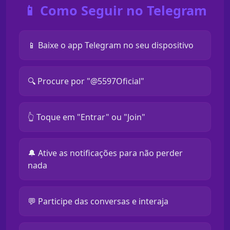
📱 Como Seguir no Telegram
📱 Baixe o app Telegram no seu dispositivo
🔍 Procure por "@5597Oficial"
👆 Toque em "Entrar" ou "Join"
🔔 Ative as notificações para não perder
nada
💬 Participe das conversas e interaja