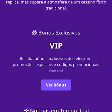
replica, mas supera a atmosfera de um cassino físico
tradicional.
🎁 Bônus Exclusivos
VIP
Receba bônus exclusivos do Telegram,
promoções especiais e códigos promocionais
únicos!
Ver Bônus
📢 Notícias em Tempo Real