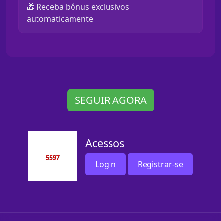
🎁 Receba bônus exclusivos
automaticamente
SEGUIR AGORA
Acessos
Login
Registrar-se