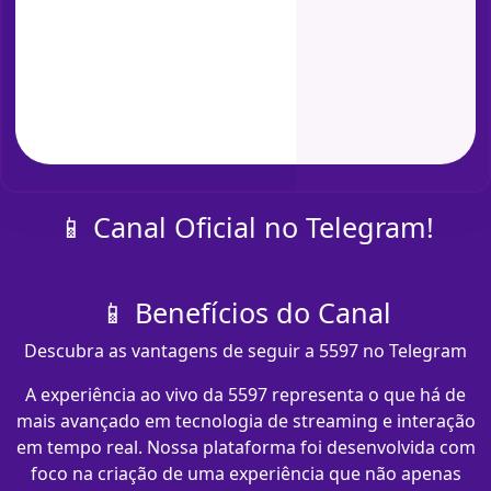
📱 Canal Oficial no Telegram!
📱 Benefícios do Canal
Descubra as vantagens de seguir a 5597 no Telegram
A experiência ao vivo da 5597 representa o que há de
mais avançado em tecnologia de streaming e interação
em tempo real. Nossa plataforma foi desenvolvida com
foco na criação de uma experiência que não apenas