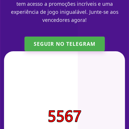
tem acesso a promoções incríveis e uma
experiência de jogo inigualável. Junte-se aos
vencedores agora!
SEGUIR NO TELEGRAM