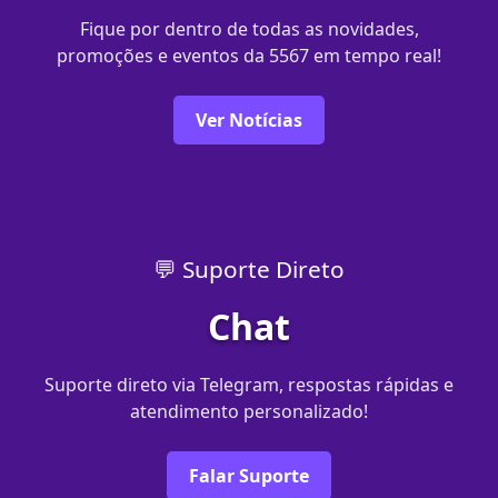
Fique por dentro de todas as novidades,
promoções e eventos da 5567 em tempo real!
Ver Notícias
💬 Suporte Direto
Chat
Suporte direto via Telegram, respostas rápidas e
atendimento personalizado!
Falar Suporte