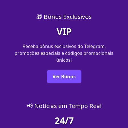
🎁 Bônus Exclusivos
VIP
Receba bônus exclusivos do Telegram,
promoções especiais e códigos promocionais
únicos!
Ver Bônus
📢 Notícias em Tempo Real
24/7