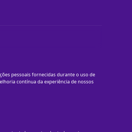
ções pessoais fornecidas durante o uso de
elhoria contínua da experiência de nossos