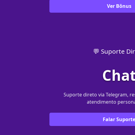
Ver Bônus
💬 Suporte Di
Cha
Suporte direto via Telegram, r
atendimento persona
Falar Suport