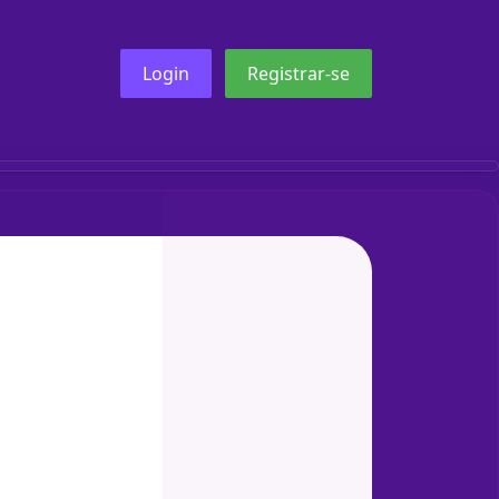
Login
Registrar-se