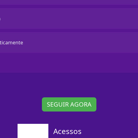
a
aticamente
SEGUIR AGORA
Acessos