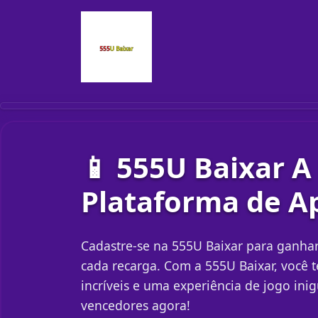
📱 555U Baixar A
Plataforma de A
Cadastre-se na 555U Baixar para ganha
cada recarga. Com a 555U Baixar, você
incríveis e uma experiência de jogo inig
vencedores agora!