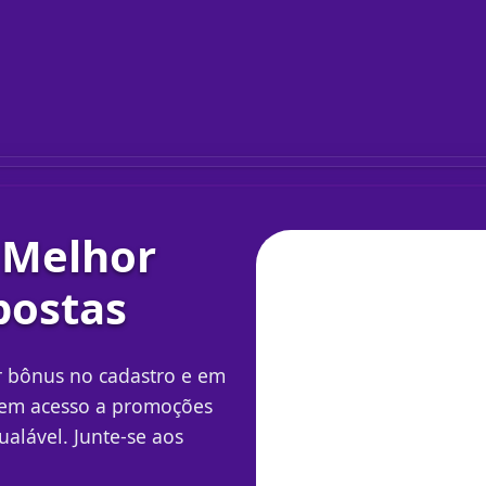
 Melhor
postas
r bônus no cadastro e em
 tem acesso a promoções
ualável. Junte-se aos