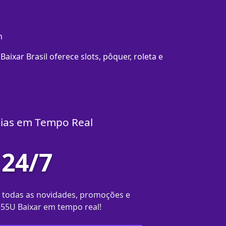
m
xar Brasil oferece slots, pôquer, roleta e
cias em Tempo Real
24/7
e todas as novidades, promoções e
555U Baixar em tempo real!