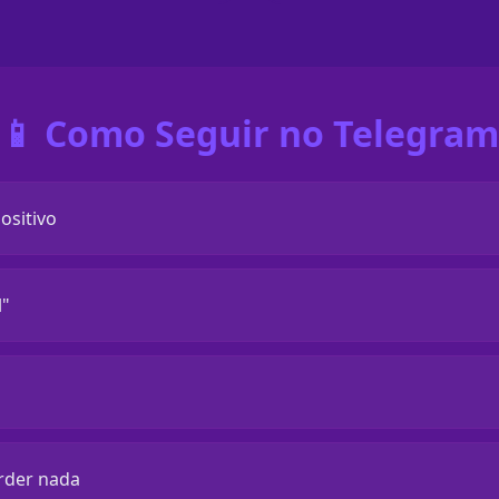
📱 Como Seguir no Telegram
ositivo
l"
erder nada