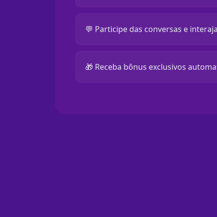
💬 Participe das conversas e interaj
🎁 Receba bônus exclusivos autom