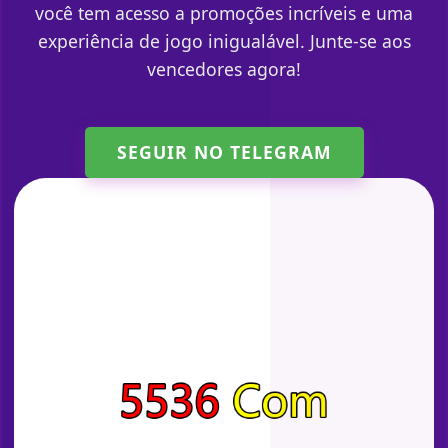
você tem acesso a promoções incríveis e uma
experiência de jogo inigualável. Junte-se aos
vencedores agora!
SEGUIR NO TELEGRAM