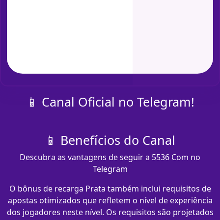
📱 Canal Oficial no Telegram!
📱 Benefícios do Canal
Descubra as vantagens de seguir a 5536 Com no
Telegram
O bônus de recarga Prata também inclui requisitos de
apostas otimizados que refletem o nível de experiência
dos jogadores neste nível. Os requisitos são projetados