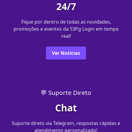
24/7
Fique por dentro de todas as novidades,
promoções e eventos da 53Pg Login em tempo
real!
Ver Notícias
💬 Suporte Direto
Chat
Suporte direto via Telegram, respostas rápidas e
atendimento personalizado!