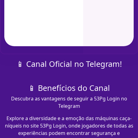
📱 Canal Oficial no Telegram!
📱 Benefícios do Canal
Descubra as vantagens de seguir a 53Pg Login no
Telegram
Explore a diversidade e a emoção das máquinas caça-
níqueis no site 53Pg Login, onde jogadores de todas as
experiências podem encontrar segurança e