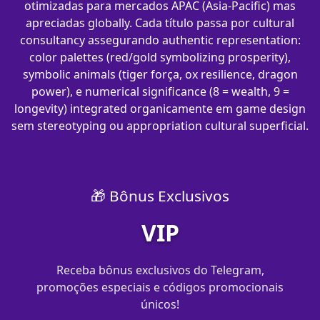
otimizadas para mercados APAC (Asia-Pacific) mas
apreciadas globally. Cada título passa por cultural
consultancy assegurando authentic representation:
color palettes (red/gold symbolizing prosperity),
symbolic animals (tiger força, ox resilience, dragon
power), e numerical significance (8 = wealth, 9 =
longevity) integrated organicamente em game design
sem stereotyping ou appropriation cultural superficial.
🎁 Bônus Exclusivos
VIP
Receba bônus exclusivos do Telegram,
promoções especiais e códigos promocionais
únicos!