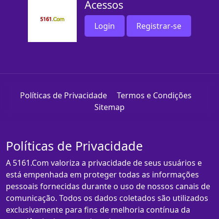
Acessos
Login
Registrar-se
Políticas de Privacidade
Termos e Condições
Sitemap
Políticas de Privacidade
A 5161.Com valoriza a privacidade de seus usuários e
está empenhada em proteger todas as informações
pessoais fornecidas durante o uso de nossos canais de
comunicação. Todos os dados coletados são utilizados
exclusivamente para fins de melhoria contínua da