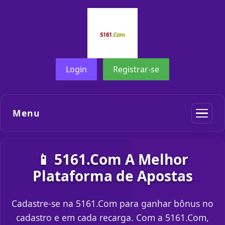
Login
Registrar-se
Menu
📱 5161.Com A Melhor
Plataforma de Apostas
Cadastre-se na 5161.Com para ganhar bônus no
cadastro e em cada recarga. Com a 5161.Com,