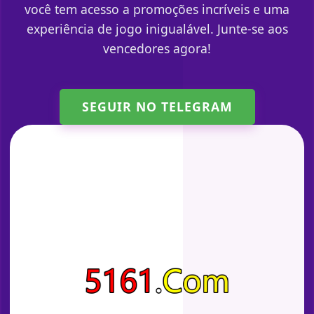
você tem acesso a promoções incríveis e uma
experiência de jogo inigualável. Junte-se aos
vencedores agora!
SEGUIR NO TELEGRAM