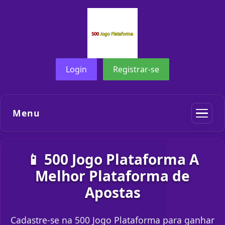
Login
Registrar-se
Menu
📱 500 Jogo Plataforma A
Melhor Plataforma de
Apostas
Cadastre-se na 500 Jogo Plataforma para ganhar