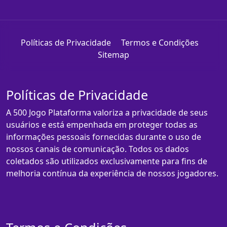
Políticas de Privacidade
Termos e Condições
Sitemap
Políticas de Privacidade
A 500 Jogo Plataforma valoriza a privacidade de seus
usuários e está empenhada em proteger todas as
informações pessoais fornecidas durante o uso de
nossos canais de comunicação. Todos os dados
coletados são utilizados exclusivamente para fins de
melhoria contínua da experiência de nossos jogadores.