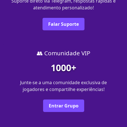
Suporte direto via Telegram, respostas rápidas e
atendimento personalizado!
Falar Suporte
👥 Comunidade VIP
1000+
Junte-se a uma comunidade exclusiva de
jogadores e compartilhe experiências!
Entrar Grupo