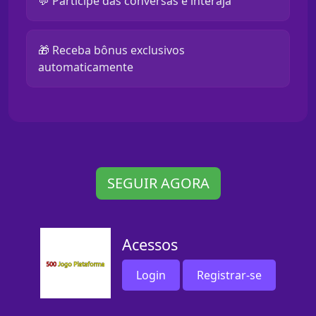
💬 Participe das conversas e interaja
🎁 Receba bônus exclusivos
automaticamente
SEGUIR AGORA
Acessos
Login
Registrar-se