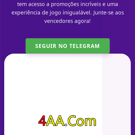
tem acesso a promoções incríveis e uma
experiência de jogo inigualável. Junte-se aos
vencedores agora!
SEGUIR NO TELEGRAM