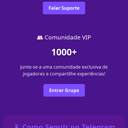
Falar Suporte
👥 Comunidade VIP
1000+
Junte-se a uma comunidade exclusiva de
jogadores e compartilhe experiências!
Entrar Grupo
📱 Como Seguir no Telegram