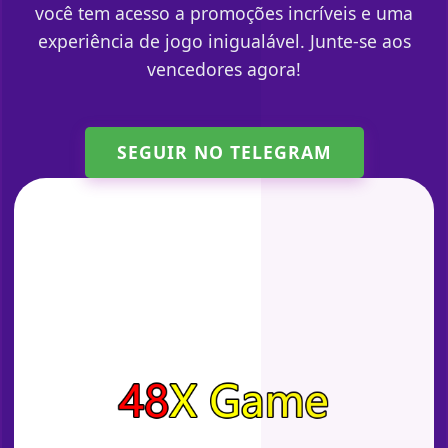
você tem acesso a promoções incríveis e uma
experiência de jogo inigualável. Junte-se aos
vencedores agora!
SEGUIR NO TELEGRAM