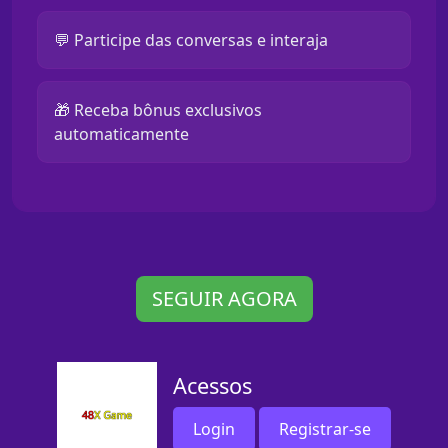
💬 Participe das conversas e interaja
🎁 Receba bônus exclusivos
automaticamente
SEGUIR AGORA
Acessos
Login
Registrar-se