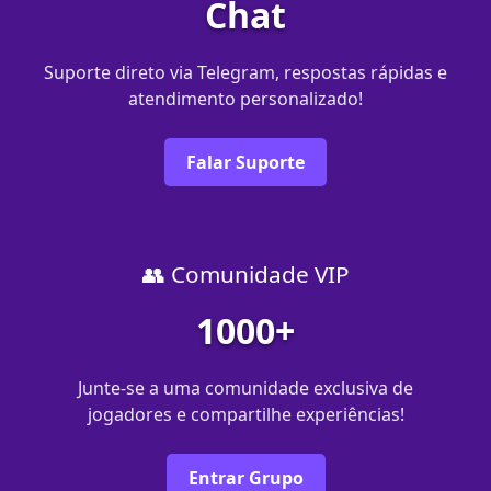
Chat
Suporte direto via Telegram, respostas rápidas e
atendimento personalizado!
Falar Suporte
👥 Comunidade VIP
1000+
Junte-se a uma comunidade exclusiva de
jogadores e compartilhe experiências!
Entrar Grupo