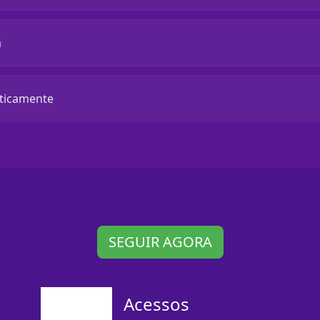
a
aticamente
SEGUIR AGORA
Acessos