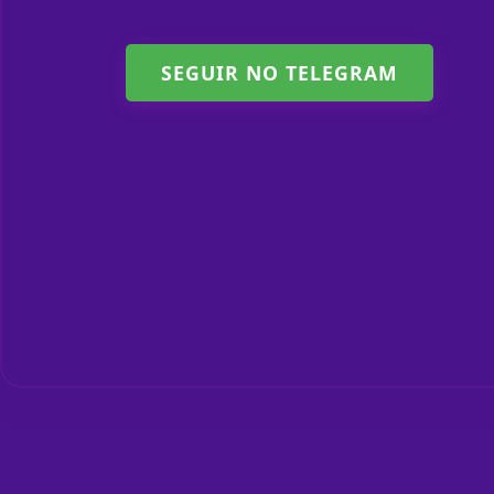
SEGUIR NO TELEGRAM