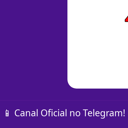
📱 Canal Oficial no Telegram!