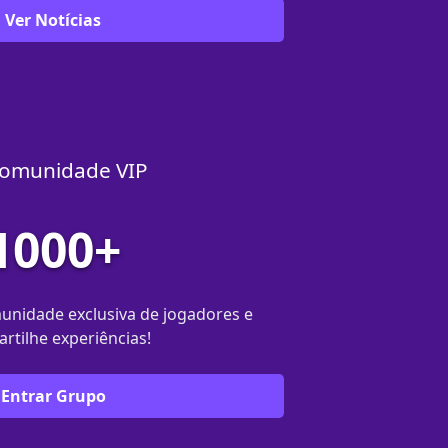
Ver Notícias
Comunidade VIP
1000+
unidade exclusiva de jogadores e
rtilhe experiências!
Entrar Grupo