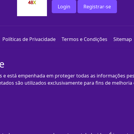
Login
Registrar-se
Políticas de Privacidade
Termos e Condições
Sitemap
de
ios e está empenhada em proteger todas as informações pe
tados são utilizados exclusivamente para fins de melhoria