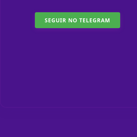
SEGUIR NO TELEGRAM