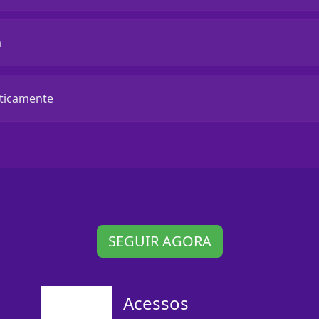
a
aticamente
SEGUIR AGORA
Acessos