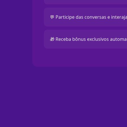
💬 Participe das conversas e interaj
🎁 Receba bônus exclusivos autom