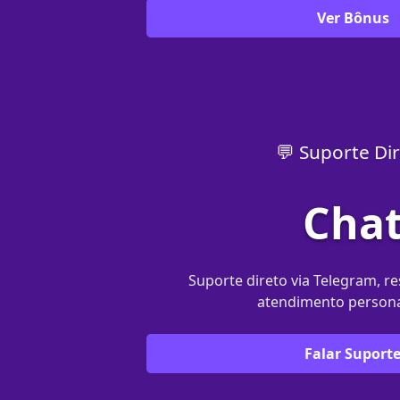
Ver Bônus
💬 Suporte Di
Cha
Suporte direto via Telegram, r
atendimento persona
Falar Suport