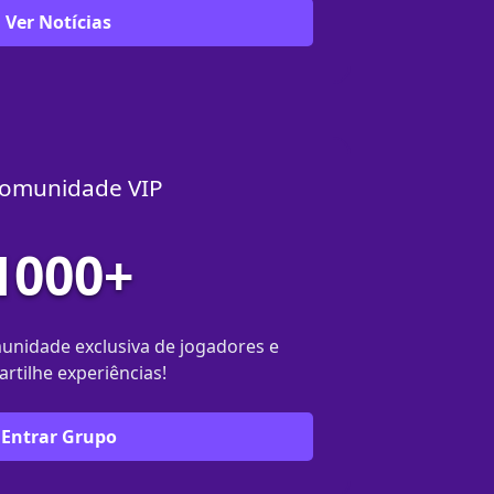
Ver Notícias
Comunidade VIP
1000+
unidade exclusiva de jogadores e
rtilhe experiências!
Entrar Grupo