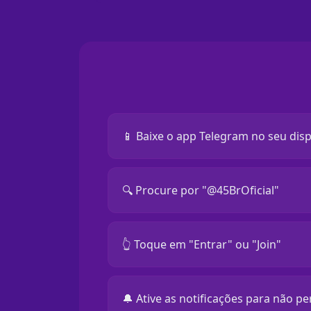
📱 Baixe o app Telegram no seu disp
🔍 Procure por "@45BrOficial"
👆 Toque em "Entrar" ou "Join"
🔔 Ative as notificações para não p