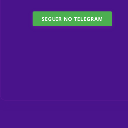
SEGUIR NO TELEGRAM