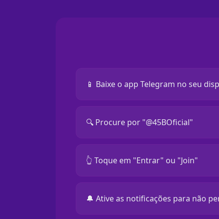
📱 Baixe o app Telegram no seu disp
🔍 Procure por "@45BOficial"
👆 Toque em "Entrar" ou "Join"
🔔 Ative as notificações para não p