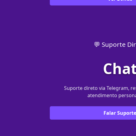
💬 Suporte Di
Cha
Suporte direto via Telegram, r
atendimento persona
Falar Suport