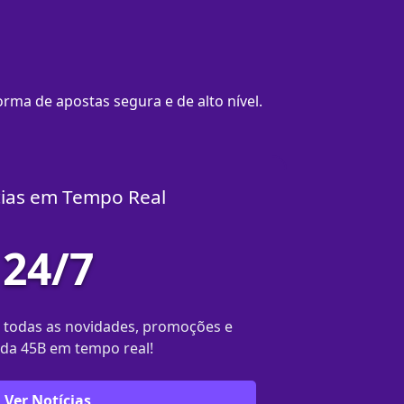
rma de apostas segura e de alto nível.
cias em Tempo Real
24/7
e todas as novidades, promoções e
 da 45B em tempo real!
Ver Notícias