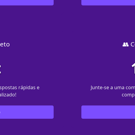
reto
👥 
t
espostas rápidas e
Junte-se a uma com
lizado!
compa
e