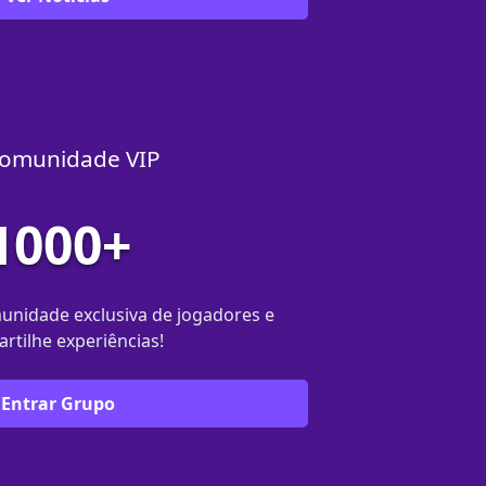
Comunidade VIP
1000+
unidade exclusiva de jogadores e
rtilhe experiências!
Entrar Grupo