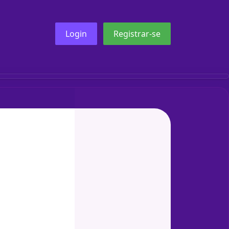
Login
Registrar-se