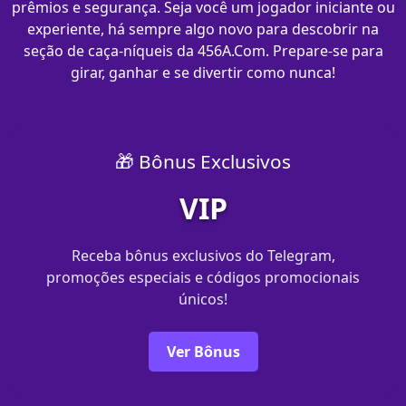
prêmios e segurança. Seja você um jogador iniciante ou
experiente, há sempre algo novo para descobrir na
seção de caça-níqueis da 456A.Com. Prepare-se para
girar, ganhar e se divertir como nunca!
🎁 Bônus Exclusivos
VIP
Receba bônus exclusivos do Telegram,
promoções especiais e códigos promocionais
únicos!
Ver Bônus