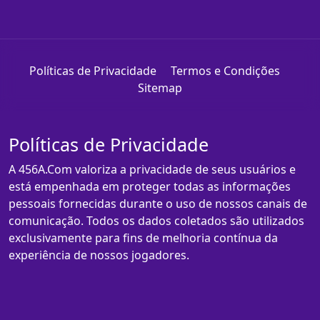
Políticas de Privacidade
Termos e Condições
Sitemap
Políticas de Privacidade
A 456A.Com valoriza a privacidade de seus usuários e
está empenhada em proteger todas as informações
pessoais fornecidas durante o uso de nossos canais de
comunicação. Todos os dados coletados são utilizados
exclusivamente para fins de melhoria contínua da
experiência de nossos jogadores.