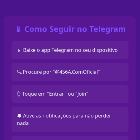
📱 Como Seguir no Telegram
📱 Baixe o app Telegram no seu dispositivo
🔍 Procure por "@456A.ComOficial"
👆 Toque em "Entrar" ou "Join"
🔔 Ative as notificações para não perder
nada