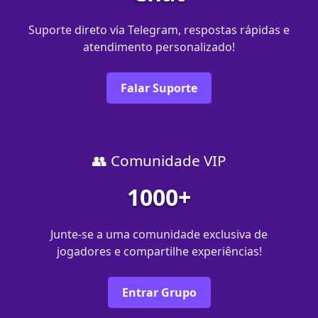
Suporte direto via Telegram, respostas rápidas e
atendimento personalizado!
Falar Suporte
👥 Comunidade VIP
1000+
Junte-se a uma comunidade exclusiva de
jogadores e compartilhe experiências!
Entrar Grupo