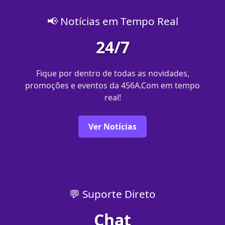
📢 Notícias em Tempo Real
24/7
Fique por dentro de todas as novidades,
promoções e eventos da 456A.Com em tempo
real!
Ver Notícias
💬 Suporte Direto
Chat