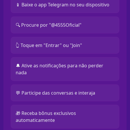
📱 Baixe o app Telegram no seu dispositivo
🔍 Procure por "@4555Oficial"
👆 Toque em "Entrar" ou "Join"
🔔 Ative as notificações para não perder
nada
💬 Participe das conversas e interaja
🎁 Receba bônus exclusivos
automaticamente