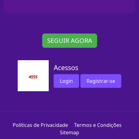
SEGUIR AGORA
Acessos
Login
Registrar-se
Políticas de Privacidade
Termos e Condições
Sitemap