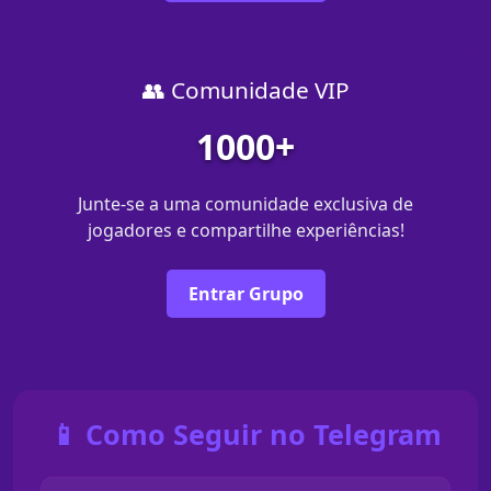
👥 Comunidade VIP
1000+
Junte-se a uma comunidade exclusiva de
jogadores e compartilhe experiências!
Entrar Grupo
📱 Como Seguir no Telegram