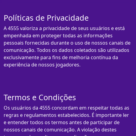
Políticas de Privacidade
A 4555 valoriza a privacidade de seus usuários e está
empenhada em proteger todas as informações
pessoais fornecidas durante o uso de nossos canais de
comunicação. Todos os dados coletados são utilizados
exclusivamente para fins de melhoria contínua da
experiência de nossos jogadores.
Termos e Condições
Os usuários da 4555 concordam em respeitar todas as
regras e regulamentos estabelecidos. É importante ler
e entender todos os termos antes de participar de
nossos canais de comunicação. A violação destes