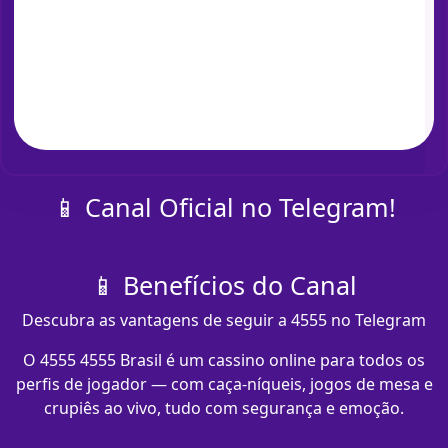
📱 Canal Oficial no Telegram!
📱 Benefícios do Canal
Descubra as vantagens de seguir a 4555 no Telegram
O 4555 4555 Brasil é um cassino online para todos os
perfis de jogador — com caça-níqueis, jogos de mesa e
crupiês ao vivo, tudo com segurança e emoção.