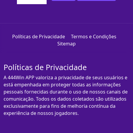
Políticas de Privacidade
Termos e Condições
Sitemap
Políticas de Privacidade
A 444Win APP valoriza a privacidade de seus usuários e
está empenhada em proteger todas as informações
pessoais fornecidas durante o uso de nossos canais de
comunicação. Todos os dados coletados são utilizados
exclusivamente para fins de melhoria contínua da
experiência de nossos jogadores.