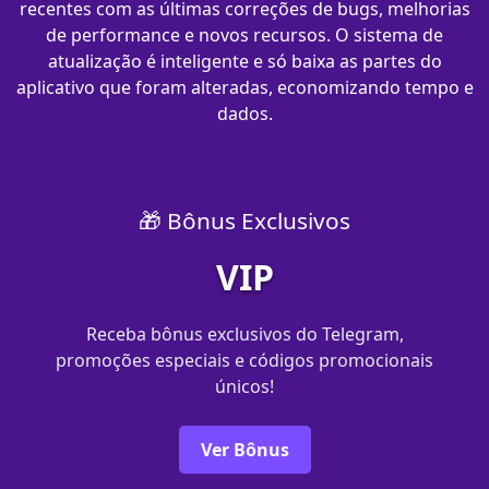
recentes com as últimas correções de bugs, melhorias
de performance e novos recursos. O sistema de
atualização é inteligente e só baixa as partes do
aplicativo que foram alteradas, economizando tempo e
dados.
🎁 Bônus Exclusivos
VIP
Receba bônus exclusivos do Telegram,
promoções especiais e códigos promocionais
únicos!
Ver Bônus