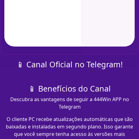
📱 Canal Oficial no Telegram!
📱 Benefícios do Canal
Descubra as vantagens de seguir a 444Win APP no
Telegram
O cliente PC recebe atualizações automáticas que são
baixadas e instaladas em segundo plano. Isso garante
que você sempre tenha acesso às versões mais