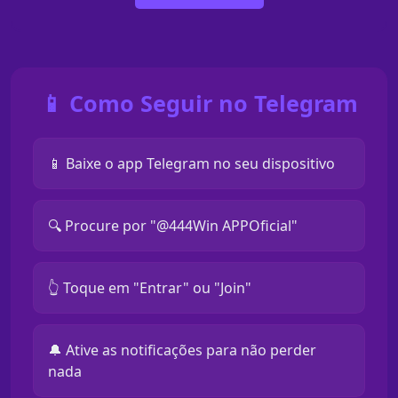
📱 Como Seguir no Telegram
📱 Baixe o app Telegram no seu dispositivo
🔍 Procure por "@444Win APPOficial"
👆 Toque em "Entrar" ou "Join"
🔔 Ative as notificações para não perder
nada