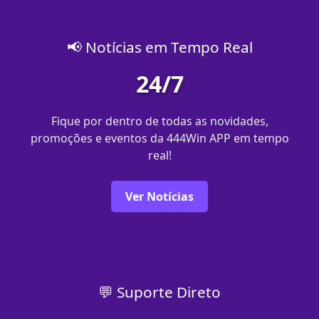
📢 Notícias em Tempo Real
24/7
Fique por dentro de todas as novidades,
promoções e eventos da 444Win APP em tempo
real!
Ver Notícias
💬 Suporte Direto