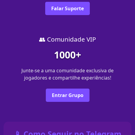
Falar Suporte
👥 Comunidade VIP
1000+
Junte-se a uma comunidade exclusiva de
jogadores e compartilhe experiências!
Entrar Grupo
📱 Como Seguir no Telegram