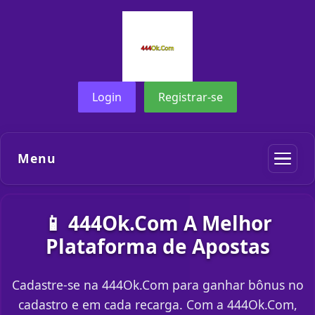
Login
Registrar-se
Menu
📱 444Ok.Com A Melhor
Plataforma de Apostas
Cadastre-se na 444Ok.Com para ganhar bônus no
cadastro e em cada recarga. Com a 444Ok.Com,