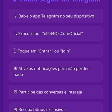
📱 Baixe o app Telegram no seu dispositivo
🔍 Procure por "@444Ok.ComOficial"
👆 Toque em "Entrar" ou "Join"
🔔 Ative as notificações para não perder
nada
💬 Participe das conversas e interaja
🎁 Receba bônus exclusivos