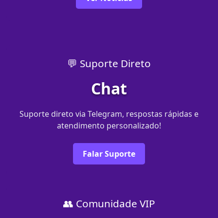
💬 Suporte Direto
Chat
Suporte direto via Telegram, respostas rápidas e
atendimento personalizado!
Falar Suporte
👥 Comunidade VIP