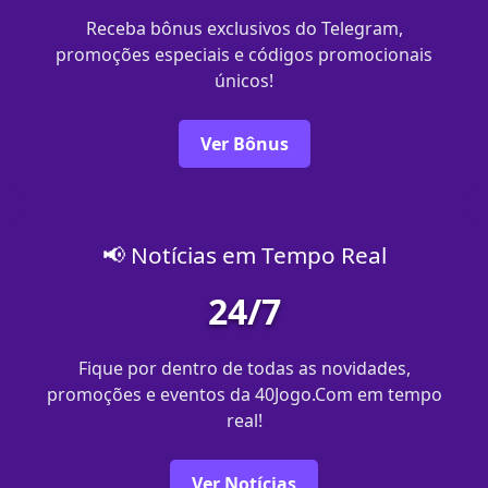
Receba bônus exclusivos do Telegram,
promoções especiais e códigos promocionais
únicos!
Ver Bônus
📢 Notícias em Tempo Real
24/7
Fique por dentro de todas as novidades,
promoções e eventos da 40Jogo.Com em tempo
real!
Ver Notícias