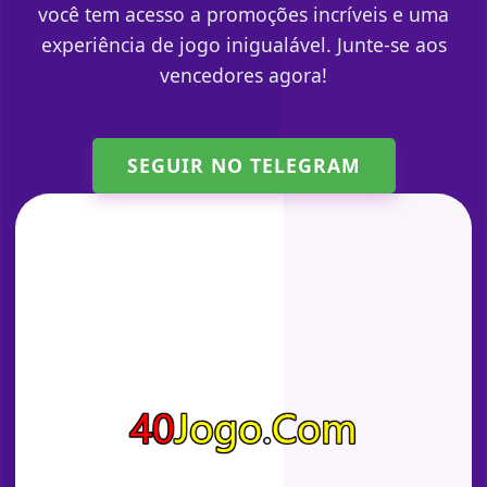
você tem acesso a promoções incríveis e uma
experiência de jogo inigualável. Junte-se aos
vencedores agora!
SEGUIR NO TELEGRAM