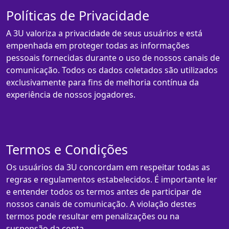
Políticas de Privacidade
A 3U valoriza a privacidade de seus usuários e está
empenhada em proteger todas as informações
pessoais fornecidas durante o uso de nossos canais de
comunicação. Todos os dados coletados são utilizados
exclusivamente para fins de melhoria contínua da
experiência de nossos jogadores.
Termos e Condições
Os usuários da 3U concordam em respeitar todas as
regras e regulamentos estabelecidos. É importante ler
e entender todos os termos antes de participar de
nossos canais de comunicação. A violação destes
termos pode resultar em penalizações ou na
suspensão da conta.