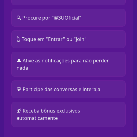
🔍 Procure por "@3UOficial"
👆 Toque em "Entrar" ou "Join"
🔔 Ative as notificações para não perder
nada
💬 Participe das conversas e interaja
🎁 Receba bônus exclusivos
automaticamente