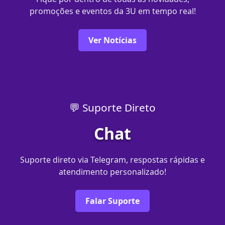
promoções e eventos da 3U em tempo real!
Ver Notícias
💬 Suporte Direto
Chat
Suporte direto via Telegram, respostas rápidas e
atendimento personalizado!
Falar Suporte