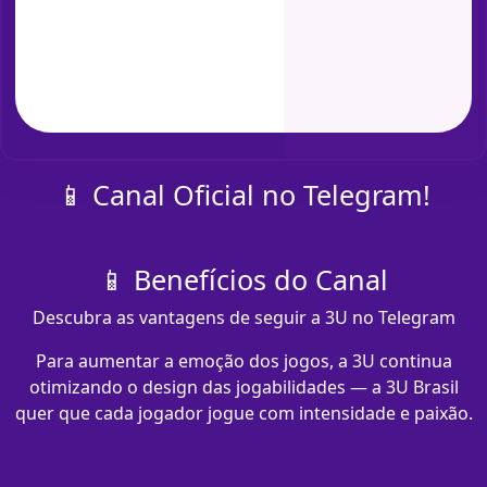
📱 Canal Oficial no Telegram!
📱 Benefícios do Canal
Descubra as vantagens de seguir a 3U no Telegram
Para aumentar a emoção dos jogos, a 3U continua
otimizando o design das jogabilidades — a 3U Brasil
quer que cada jogador jogue com intensidade e paixão.