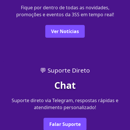
Fique por dentro de todas as novidades,
promoções e eventos da 3SS em tempo real!
Ver Notícias
💬 Suporte Direto
Chat
Suporte direto via Telegram, respostas rápidas e
atendimento personalizado!
Falar Suporte