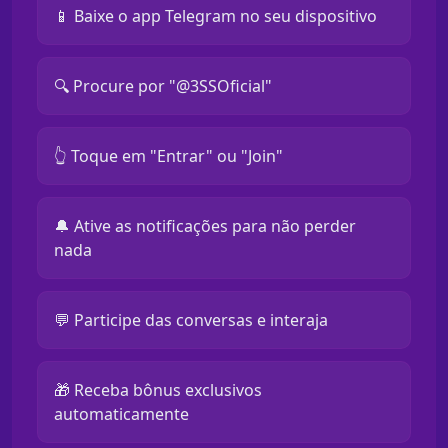
📱 Baixe o app Telegram no seu dispositivo
🔍 Procure por "@3SSOficial"
👆 Toque em "Entrar" ou "Join"
🔔 Ative as notificações para não perder
nada
💬 Participe das conversas e interaja
🎁 Receba bônus exclusivos
automaticamente