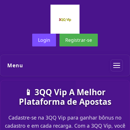
Login
Registrar-se
Menu
📱 3QQ Vip A Melhor
Plataforma de Apostas
Cadastre-se na 3QQ Vip para ganhar bônus no
cadastro e em cada recarga. Com a 3QQ Vip, você