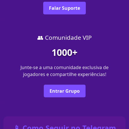
Falar Suporte
👥 Comunidade VIP
1000+
Junte-se a uma comunidade exclusiva de
jogadores e compartilhe experiências!
Entrar Grupo
📱 Como Seguir no Telegram