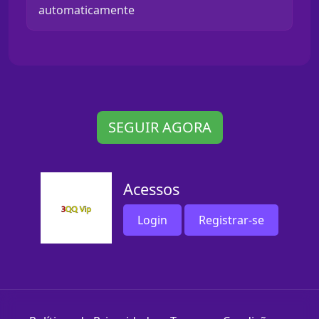
automaticamente
SEGUIR AGORA
Acessos
Login
Registrar-se