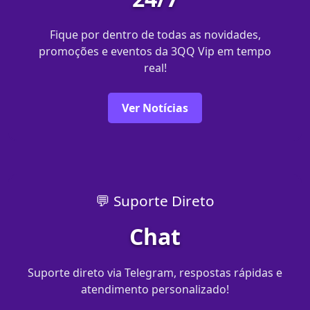
Fique por dentro de todas as novidades,
promoções e eventos da 3QQ Vip em tempo
real!
Ver Notícias
💬 Suporte Direto
Chat
Suporte direto via Telegram, respostas rápidas e
atendimento personalizado!