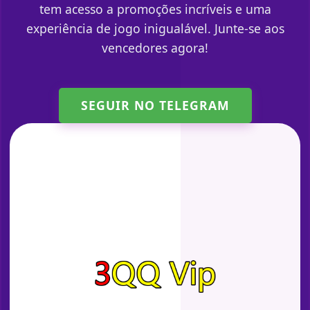
tem acesso a promoções incríveis e uma
experiência de jogo inigualável. Junte-se aos
vencedores agora!
SEGUIR NO TELEGRAM