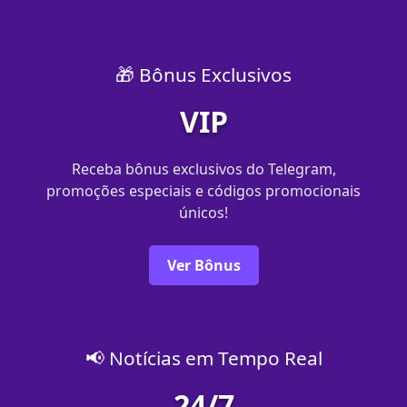
🎁 Bônus Exclusivos
VIP
Receba bônus exclusivos do Telegram,
promoções especiais e códigos promocionais
únicos!
Ver Bônus
📢 Notícias em Tempo Real
24/7