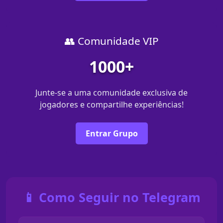
👥 Comunidade VIP
1000+
Junte-se a uma comunidade exclusiva de
jogadores e compartilhe experiências!
Entrar Grupo
📱 Como Seguir no Telegram